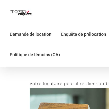
Skip
to
content
Demande de location
Enquête de prélocation
Politique de témoins (CA)
Votre locataire peut-il résilier son b
Agrandir
l&apos;image