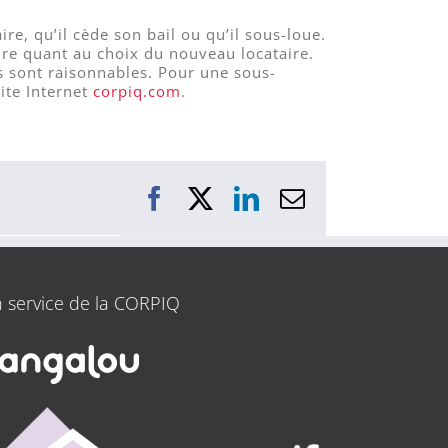
re, qu’il cède son bail ou qu’il sous-loue.
ire quant au choix du nouveau locataire.
es sont raisonnables. Pour une sous-
ite Internet
corpiq.com
.
Facebook
X
LinkedIn
Courriel
 service de la CORPIQ