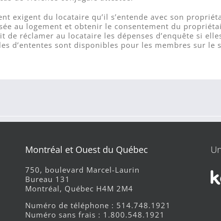
nt exigent du locataire qu’il s’entende avec son propriétai
ssée au logement et obtenir le consentement du propriéta
oit de réclamer au locataire les dépenses d’enquête si ell
les d’ententes sont disponibles pour les membres sur le s
Montréal et Ouest du Québec
Un
750, boulevard Marcel-Laurin
Bureau 131
Montréal, Québec H4M 2M4
Numéro de téléphone : 514.748.1921
Numéro sans frais : 1.800.548.1921