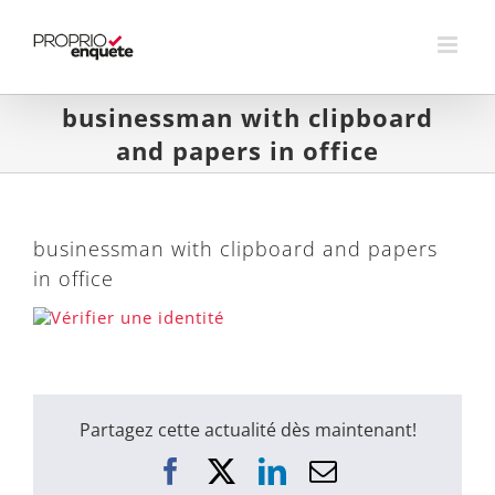
Skip
to
content
businessman with clipboard
and papers in office
businessman with clipboard and papers
in office
Partagez cette actualité dès maintenant!
Facebook
X
LinkedIn
Courriel