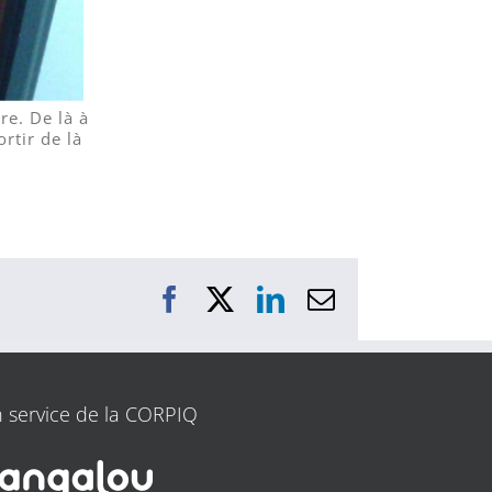
re. De là à
ortir de là
Facebook
X
LinkedIn
Courriel
 service de la CORPIQ